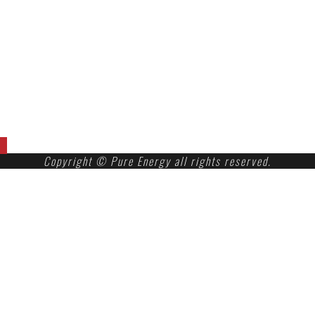
マイング博多店についてのお問合せ
TEL.080-9176-1758
DOLCE＆、商品、催事、会社、通信販売についてのお
問合せ
TEL.092-555-9946
Copyright © Pure Energy all rights reserved.