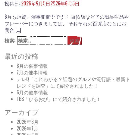
新トレンドを調
投稿日:
2026年6月5日
2026年6月5日
査」にて紹介さ
6月も絶賛、催事開催中です！ 百貨店などでの出品商品や
フレーバーにつきましては、 それぞれの百貨店などにお
問合 […]
れました！
検索:
最近の投稿
8月の催事情報
7月の催事情報
テレQ「これわかる？話題のグルメや流行語・最新ト
レンドを調査」にて紹介されました！
6月の催事情報
TBS「ひるおび」にて紹介されました！
アーカイブ
2026年8月
2026年7月