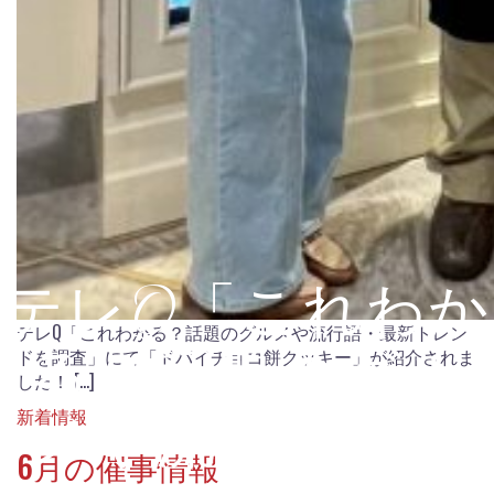
テレQ「これわか
テレQ「これわかる？話題のグルメや流行語・最新トレン
ドを調査」にて「ドバイチョコ餅クッキー」が紹介されま
る？話題のグル
した！ […]
新着情報
メや流行語・最
6月の催事情報