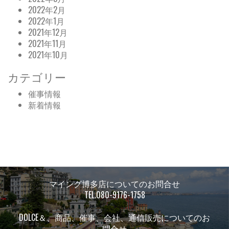
2022年2月
2022年1月
2021年12月
2021年11月
2021年10月
カテゴリー
催事情報
新着情報
マイング博多店についてのお問合せ
TEL.080-9176-1758
DOLCE＆、商品、催事、会社、通信販売についてのお
問合せ