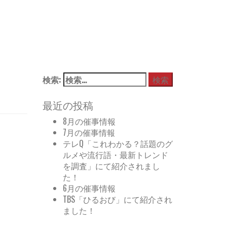
検索:
最近の投稿
8月の催事情報
7月の催事情報
テレQ「これわかる？話題のグ
ルメや流行語・最新トレンド
を調査」にて紹介されまし
た！
6月の催事情報
TBS「ひるおび」にて紹介され
ました！