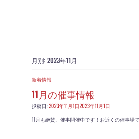
月別: 2023年11月
新着情報
11月の催事情報
投稿日:
2023年11月1日
2023年11月1日
11月も絶賛、催事開催中です！お近くの催事場