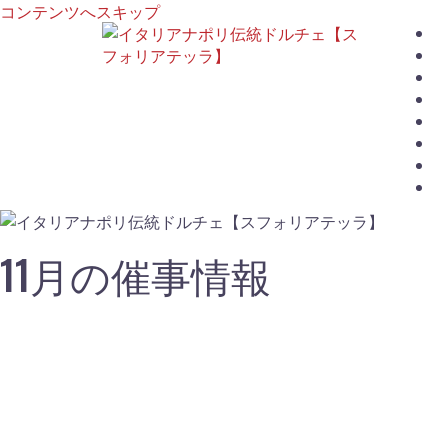
コンテンツへスキップ
D
11月の催事情報