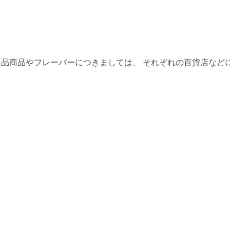
出品商品やフレーバーにつきましては、 それぞれの百貨店など
るおび」にて紹介