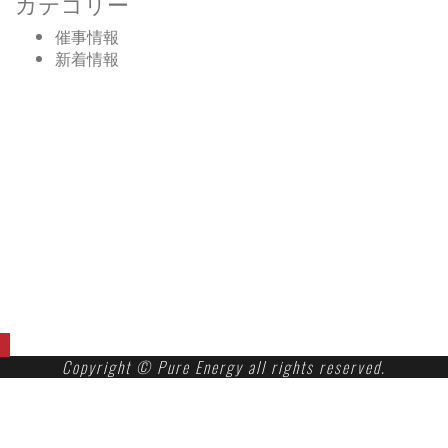
カテゴリー
催事情報
新着情報
マイング博多店についてのお問合せ
TEL.080-9176-1758
DOLCE＆、商品、催事、会社、通信販売についてのお
問合せ
TEL.092-555-9946
Copyright © Pure Energy all rights reserved.