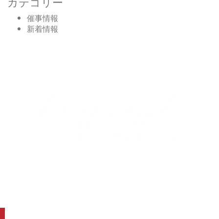
カテゴリー
催事情報
新着情報
マイング博多店についてのお問合せ
TEL.080-9176-1758
DOLCE＆、商品、催事、会社、通信販売についてのお
問合せ
TEL.092-555-9946