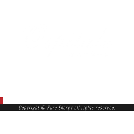
マイング博多店についてのお問合せ
TEL.080-9176-1758
DOLCE＆、商品、催事、会社、通信販売についてのお
問合せ
TEL.092-555-9946
Copyright © Pure Energy all rights reserved.