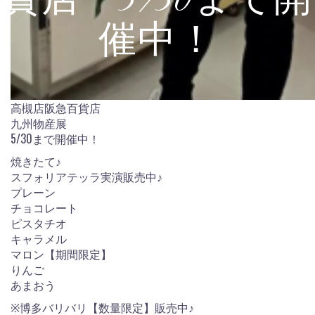
貨店 5/30まで開
催中！
高槻店阪急百貨店
九州物産展
5/30まで開催中！
焼きたて♪
スフォリアテッラ実演販売中♪
プレーン
チョコレート
ピスタチオ
キャラメル
マロン【期間限定】
りんご
あまおう
※博多バリバリ【数量限定】販売中♪