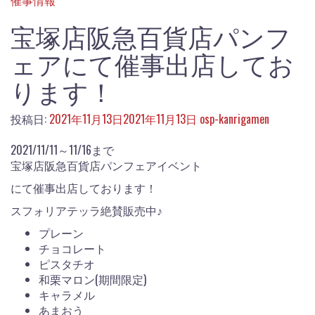
催事情報
宝塚店阪急百貨店パンフ
ェアにて催事出店してお
ります！
投稿日:
2021年11月13日
2021年11月13日
osp-kanrigamen
2021/11/11～11/16まで
宝塚店阪急百貨店パンフェアイベント
にて催事出店しております！
スフォリアテッラ絶賛販売中♪
プレーン
チョコレート
ピスタチオ
和栗マロン(期間限定)
キャラメル
あまおう