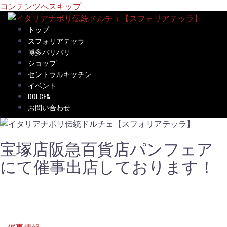
コンテンツへスキップ
トップ
スフォリアテッラ
博多バリバリ
ショップ
セントラルキッチン
イベント
DOLCE&
お問い合わせ
宝塚店阪急百貨店パンフェア
にて催事出店しております！