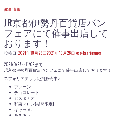
催事情報
JR京都伊勢丹百貨店パン
フェアにて催事出店して
おります！
投稿日:
2021年10月28日
2021年10月28日
osp-kanrigamen
2021/0/27～11/02まで
JR京都伊勢丹百貨店パンフェにて催事出店しております！
スフォリアテッラ絶賛販売中♪
プレーン
チョコレート
ピスタチオ
和栗マロン(期間限定)
キャラメル
あまおう