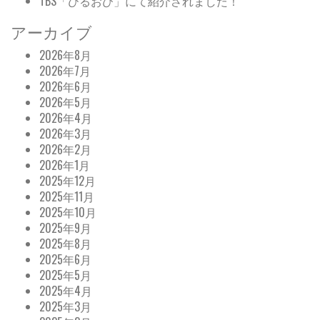
TBS「ひるおび」にて紹介されました！
アーカイブ
2026年8月
2026年7月
2026年6月
2026年5月
2026年4月
2026年3月
2026年2月
2026年1月
2025年12月
2025年11月
2025年10月
2025年9月
2025年8月
2025年6月
2025年5月
2025年4月
2025年3月