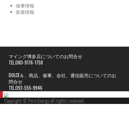
催事情報
新着情報
マイング博多店についてのお問合せ
TEL.080-9176-1758
DOLCE＆、商品、催事、会社、通信販売についてのお
問合せ
TEL.092-555-9946
Copyright © Pure Energy all rights reserved.