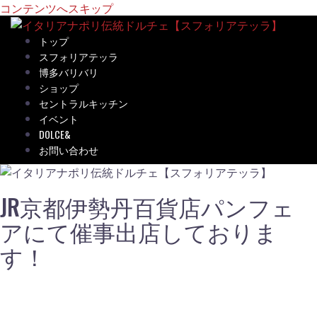
コンテンツへスキップ
トップ
スフォリアテッラ
博多バリバリ
ショップ
セントラルキッチン
イベント
DOLCE&
お問い合わせ
JR京都伊勢丹百貨店パンフェ
アにて催事出店しておりま
す！