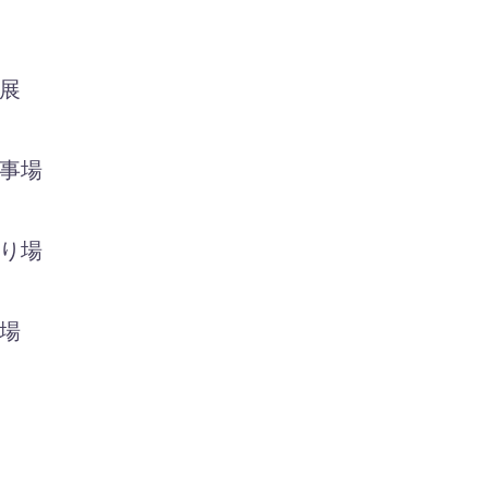
産展
催事場
り場
場